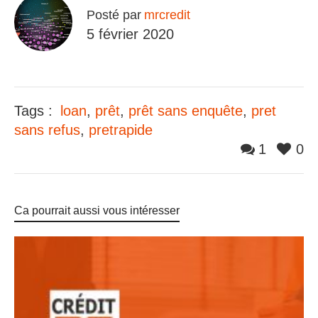
Posté par
mrcredit
5 février 2020
Tags :
loan
,
prêt
,
prêt sans enquête
,
pret
sans refus
,
pretrapide
1
0
Ca pourrait aussi vous intéresser