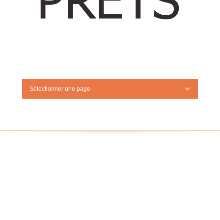
Sélectionner une page
Tout sur le Prêt sans refus immédiat
Prêt sans refus immédiat : Ce que les
prêteurs ne vous disent pas (avant qu’il
soit trop tard) Vous...