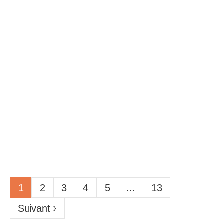
4 avril 2025
0
0
Obtenez un prêt rapide au Québec en 2025 : solutions
et astuces pour répondre à vos besoins urgents
En 2025, 1 Québécois·e sur 3 déclare
avoir eu besoin d’un prêt rapide pour faire
face à une urgence financière...
Lire la suite
16 février 2025
0
0
1
2
3
4
5
...
13
Suivant