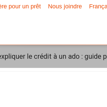
ère pour un prêt
Nous joindre
França
liquer le crédit à un ado : guide 