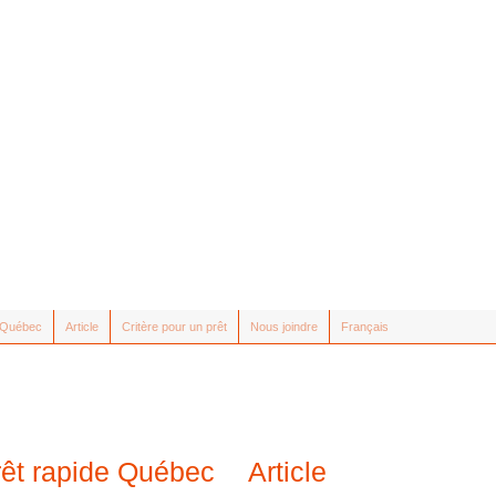
e Québec
Article
Critère pour un prêt
Nous joindre
Français
rêt rapide Québec
Article