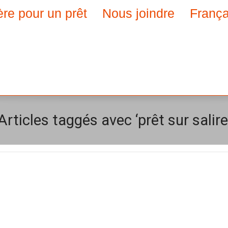
ère pour un prêt
Nous joindre
França
Articles taggés avec ‘prêt sur salire