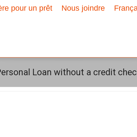
ère pour un prêt
Nous joindre
França
ersonal Loan without a credit che