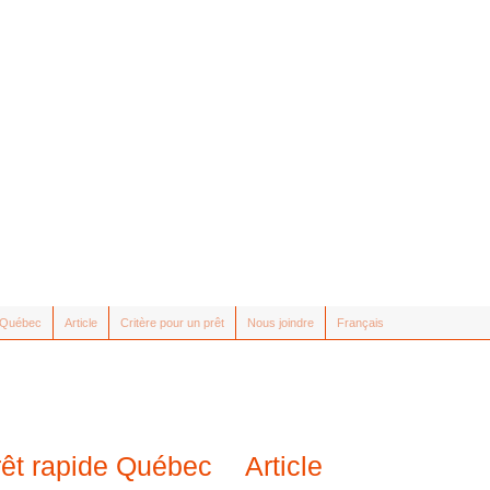
e Québec
Article
Critère pour un prêt
Nous joindre
Français
rêt rapide Québec
Article