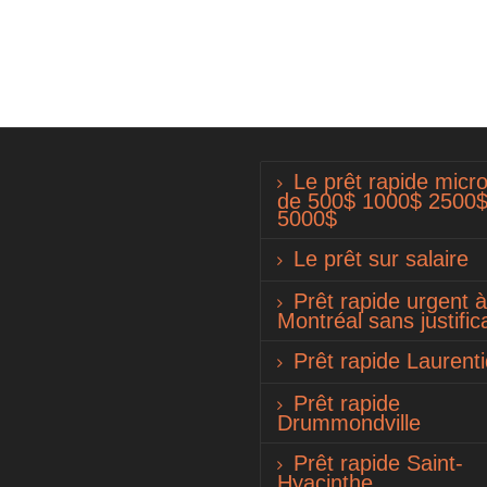
Le prêt rapide micro
de 500$ 1000$ 2500
5000$
Le prêt sur salaire
Prêt rapide urgent à
Montréal sans justifica
Prêt rapide Laurent
Prêt rapide
Drummondville
Prêt rapide Saint-
Hyacinthe