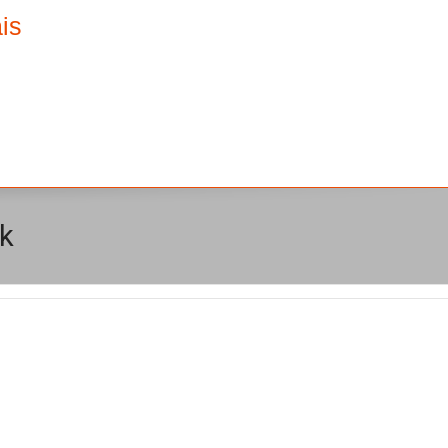
is
ck