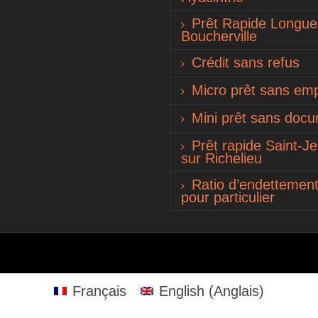
Prêt Rapide Longueu
Boucherville
Crédit sans refus
Micro prêt sans emp
Mini prêt sans doc
Prêt rapide Saint-J
sur Richelieu
Ratio d’endettemen
pour particulier
Français
English
(
Anglais
)