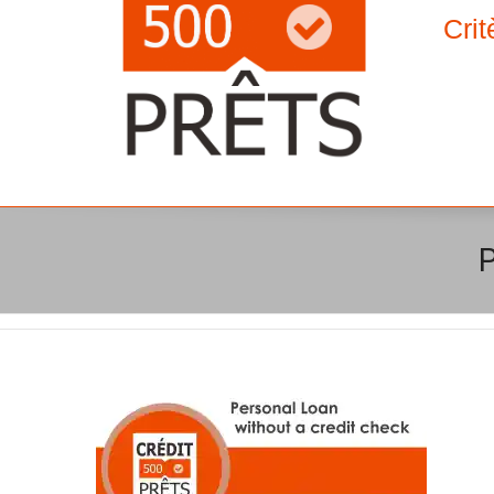
Crit
P