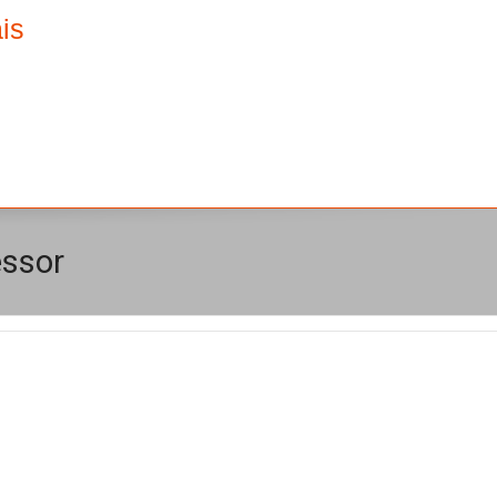
is
essor