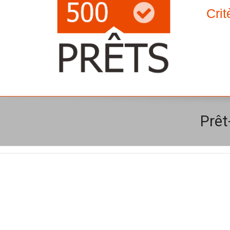
Crit
Prêt