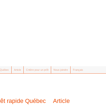
e Québec
Article
Critère pour un prêt
Nous joindre
Français
rêt rapide Québec
Article