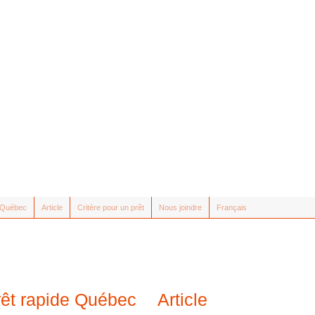
e Québec
Article
Critère pour un prêt
Nous joindre
Français
rêt rapide Québec
Article