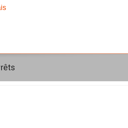
is
rêts