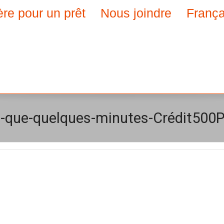
ère pour un prêt
Nous joindre
França
s-que-quelques-minutes-Crédit500P