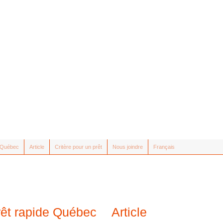
e Québec
Article
Critère pour un prêt
Nous joindre
Français
rêt rapide Québec
Article