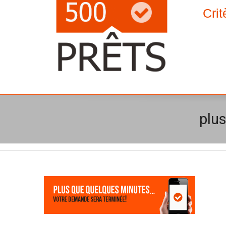
Crit
plu