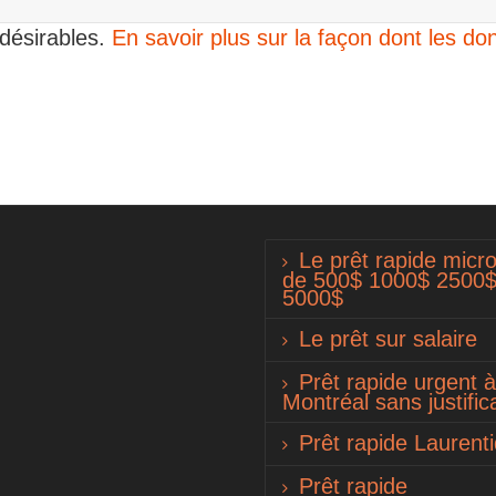
ndésirables.
En savoir plus sur la façon dont les 
Le prêt rapide micro
de 500$ 1000$ 2500
5000$
Le prêt sur salaire
Prêt rapide urgent à
Montréal sans justifica
Prêt rapide Laurent
Prêt rapide