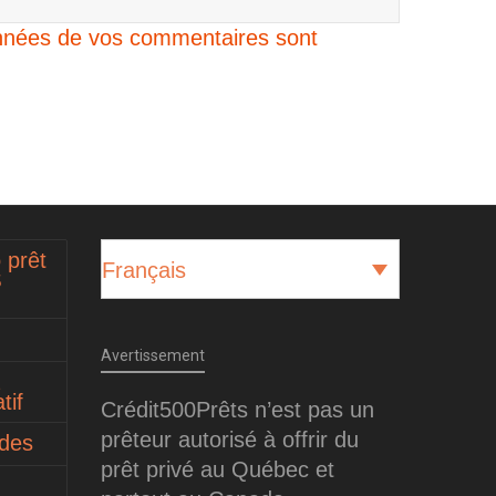
données de vos commentaires sont
 prêt
Français
$
Avertissement
tif
Crédit500Prêts n’est pas un
prêteur autorisé à offrir du
ides
prêt privé au Québec et