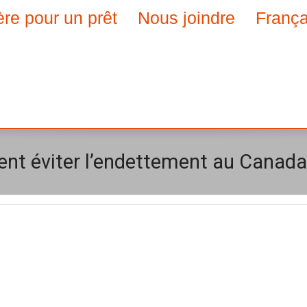
ère pour un prêt
Nous joindre
França
nt éviter l’endettement au Canada