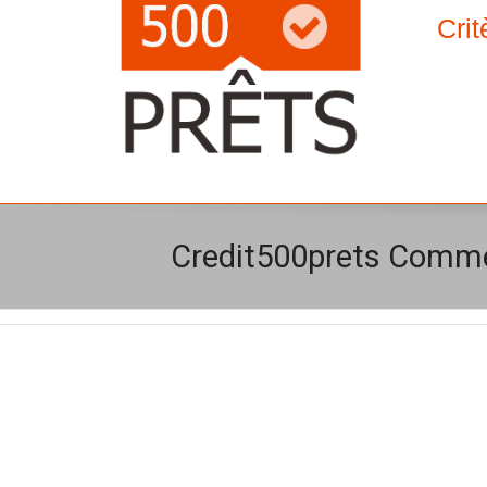
Crit
Credit500prets Comme