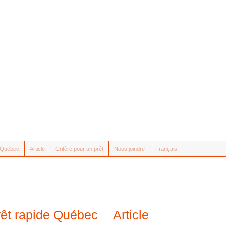
e Québec
Article
Critère pour un prêt
Nous joindre
Français
rêt rapide Québec
Article